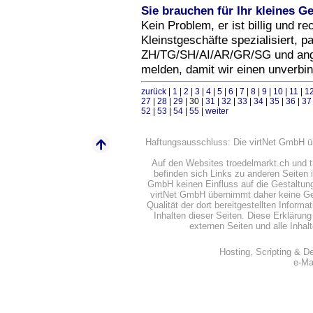
Sie brauchen für Ihr kleines G
Kein Problem, er ist billig und re
Kleinstgeschäfte spezialisiert, 
ZH/TG/SH/AI/AR/GR/SG und angr
melden, damit wir einen unverbin
zurück
|
1
|
2
|
3
|
4
|
5
|
6
|
7
|
8
|
9
|
10
|
11
|
1
27
|
28
|
29
| 30 |
31
|
32
|
33
|
34
|
35
|
36
|
3
52
|
53
|
54
|
55
|
weiter
Haftungsausschluss: Die virtNet GmbH übe
Auf den Websites troedelmarkt.ch und
befinden sich Links zu anderen Seiten i
GmbH keinen Einfluss auf die Gestaltung u
virtNet GmbH übernimmt daher keine Gewäh
Qualität der dort bereitgestellten Informa
Inhalten dieser Seiten. Diese Erklärung 
externen Seiten und alle Inhal
Hosting, Scripting & D
e-Ma