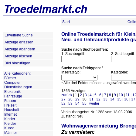
Start
Onli
Online Troedelmarkt.ch für Klein
Erweiterte Suche
Neu- und Gebrauchtprodukte grat
Anzeige erfassen
Anzeige abändern
Suche nach Suchbegriffen:
1. Suchbegriff:
2. Suchbegriff:
Anzeige löschen
Bild hinzufügen
Suche nach Feldtypen: *
Inseratetyp:
Kategorie:
Alle Kategorien:
Bücher
Computer
* Alle drei Felder müssen ausgewählt werden
Dienstleistungen
1365 Anzeigen:
Elektronik
zurück
|
1
|
2
|
3
|
4
|
5
|
6
|
7
|
8
|
9
|
10
|
11
|
1
Fahrzeuge
27
|
28
|
29
| 30 |
31
|
32
|
33
|
34
|
35
|
36
|
3
Frauen
52
|
53
|
54
|
55
|
weiter
Freizeit
Haushalt
Verkaufsangebot-Nr. 1288 vom 18.03.2006
Internet
Zustand: Neu
Kinder
Kleider
Wohnwagenvermietung Brong
Kunst
Zu vermieten:
Männer